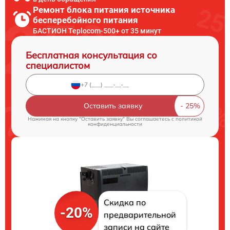
Ремонт блока питания источника
бесперебойного питания
БАСТИОН Teplocom-500+ от 35 минут
Бесплатная консультация со
специалистом
Оставить заявку
Нажимая на кнопку "Оставить заявку" Вы соглашаетесь c
политикой
конфиденциальности
Скидка по
-20%
предварительной
записи на сайте