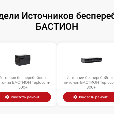
ели Источников беспере
БАСТИОН
Источник бесперебойного
Источник бесперебойног
тания БАСТИОН Teplocom-
питания БАСТИОН Teploc
500+
300+
Заказать ремонт
Заказать ремонт