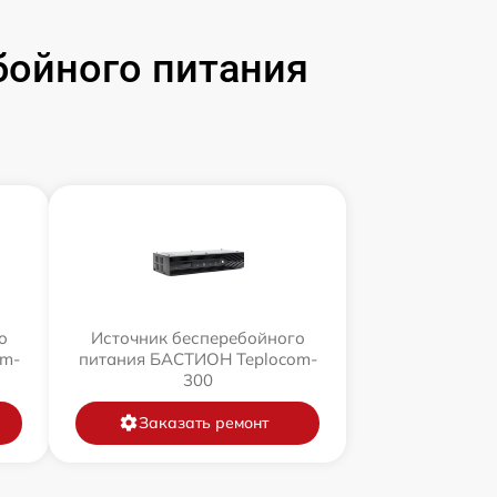
бойного питания
о
Источник бесперебойного
om-
питания БАСТИОН Teplocom-
300
Заказать ремонт