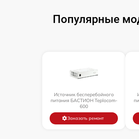
Популярные мод
Источник бесперебойного
питания БАСТИОН Teplocom-
пи
600
Заказать ремонт