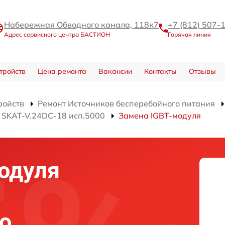
Набережная Обводного канала, 118к7
+7 (812) 507-
Адрес сервисного центра БАСТИОН
Горячая линия
тройств
Цена ремонта
Вакансии
Контакты
Отзывы
ройств
Ремонт Источников бесперебойного питания
 SKAT-V.24DC-18 исп.5000
Замена IGBT-модуля
одуля
о