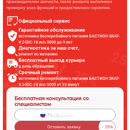
производителем запчасти, после ремонта выполняем
проверку всех функций и предоставляем гарантию.
Официальный сервис
Гарантийное обслуживание
источника бесперебойного питания БАСТИОН SKAT-
V.24DC-18 исп.5000 до 3 лет
Диагностика за наш счет,
ремонт по желанию
Бесплатный выезд курьера
в день обращения
Срочный ремонт
источника бесперебойного питания БАСТИОН SKAT-
V.24DC-18 исп.5000 от 35 минут
Бесплатная консультация со
специалистом
Оставить заявку