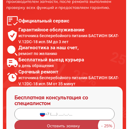
производителем запчасти, после ремонта выполняем
проверку всех функций и предоставляем гарантию.
Официальный сервис
Гарантийное обслуживание
источника бесперебойного питания БАСТИОН SKAT-
V.12DC-18 исп.5М до 3 лет
Диагностика за наш счет,
ремонт по желанию
Бесплатный выезд курьера
в день обращения
Срочный ремонт
источника бесперебойного питания БАСТИОН SKAT-
V.12DC-18 исп.5М от 35 минут
Бесплатная консультация со
специалистом
Оставить заявку