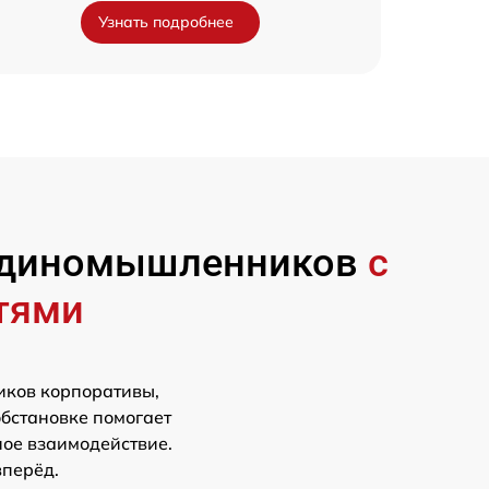
Узнать подробнее
 единомышленников
с
тями
иков корпоративы,
обстановке помогает
ное взаимодействие.
вперёд.